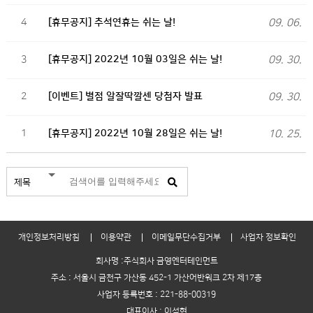
4
[휴무공지] 추석연휴는 쉬는 날!
09. 06.
3
[휴무공지] 2022년 10월 03일은 쉬는 날!
09. 30.
2
[이벤트] 별점 알잘딱깔센 당첨자 발표
09. 30.
1
[휴무공지] 2022년 10월 28일은 쉬는 날!
10. 25.
개인정보처리방침
이용약관
이메일무단수집거부
사업자 정보확인
회사명 :주식회사 금영엔터테인먼트
주소 : 서울시 금천구 가산동 452-1 가산어반워크 2차 제17층
사업자 등록번호 : 221-88-00319
대표이사 : 이석현