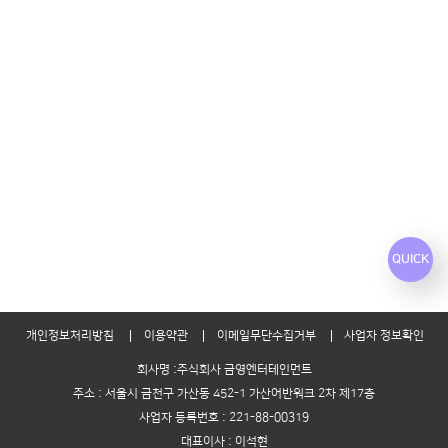
QUICK
개인정보처리방침
이용약관
이메일무단수집거부
사업자 정보확인
회사명 :주식회사 금영엔터테인먼트
주소 : 서울시 금천구 가산동 452-1 가산어반워크 2차 제17층
사업자 등록번호 : 221-88-00319
대표이사 : 이석현