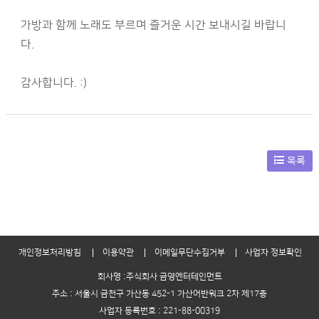
가방과 함께 노래도 부르며 즐거운 시간 보내시길 바랍니
다.
감사합니다. :)
목록
개인정보처리방침
이용약관
이메일무단수집거부
사업자 정보확인
회사명 :주식회사 금영엔터테인먼트
주소 : 서울시 금천구 가산동 452-1 가산어반워크 2차 제17층
사업자 등록번호 : 221-88-00319