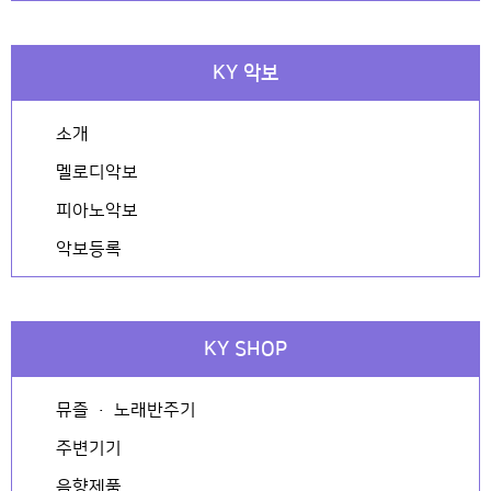
KY 악보
소개
멜로디악보
피아노악보
악보등록
KY SHOP
뮤즐 · 노래반주기
주변기기
음향제품