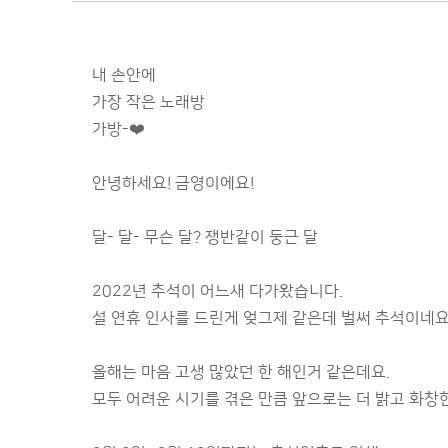
내 손안에
가장 작은 노래방
가방-❤️
안녕하세요! 금영이에요!
달- 달- 무슨 달? 쟁반같이 둥근 달
2022년 추석이 어느새 다가왔습니다.
설 연휴 인사를 드린게 엊그제 같은데 벌써 추석이네요
올해는 마음 고생 많았던 한 해인거 같은데요.
모두 어려운 시기를 겪은 만큼 앞으로는 더 밝고 화창