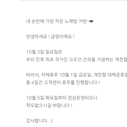
내 손안에 가장 작은 노래방 가방-❤️
안녕하세요 ! 금영이에요 !
10월 3일 일요일은
우리 민족 최초 국가인 고조선 건국을 기념하는 개천절
따라서, 자체휴무 10월 1일 금요일, 개천절 대체공휴일
총 4일간 고객센터 휴무를 진행합니다 !
10월 5일 화요일부터 정상운영되오니
착오없으시길 바랍니다 !
감사합니다. :)