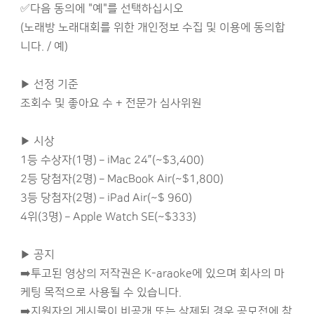
✅다음 동의에 "예"를 선택하십시오
(노래방 노래대회를 위한 개인정보 수집 및 이용에 동의합
니다. / 예)
▶ 선정 기준
조회수 및 좋아요 수 + 전문가 심사위원
▶ 시상
1등 수상자(1명) – iMac 24”(~$3,400)
2등 당첨자(2명) – MacBook Air(~$1,800)
3등 당첨자(2명) – iPad Air(~$ 960)
4위(3명) – Apple Watch SE(~$333)
▶ 공지
➡️투고된 영상의 저작권은 K-araoke에 있으며 회사의 마
케팅 목적으로 사용될 수 있습니다.
➡️지원자의 게시물이 비공개 또는 삭제된 경우 공모전에 참