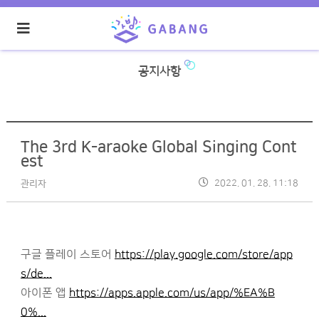
공지사항
The 3rd K-araoke Global Singing Cont
est
2022. 01. 28. 11:18
관리자
구글 플레이 스토어
https://play.google.com/store/app
s/de...
아이폰 앱
https://apps.apple.com/us/app/%EA%B
0%...