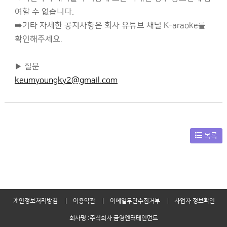
여할 수 없습니다.
➡️기타 자세한 공지사항은 회사 유튜브 채널 K-araoke를
확인해주세요.
▶ 질문
keumyoungky2@gmail.com
목록
개인정보처리방침
이용약관
이메일무단수집거부
사업자 정보확인
회사명 :주식회사 금영엔터테인먼트