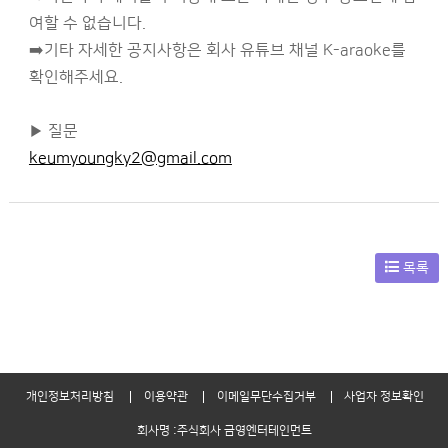
여할 수 없습니다.
➡️기타 자세한 공지사항은 회사 유튜브 채널 K-araoke를
확인해주세요.
▶ 질문
keumyoungky2@gmail.com
목록
개인정보처리방침
이용약관
이메일무단수집거부
사업자 정보확인
회사명 :주식회사 금영엔터테인먼트