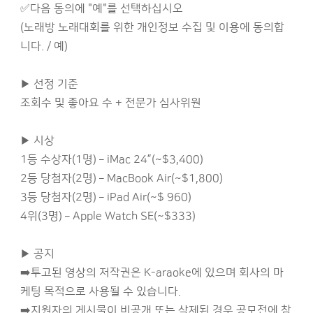
✅다음 동의에 "예"를 선택하십시오
(노래방 노래대회를 위한 개인정보 수집 및 이용에 동의합
니다. / 예)
▶ 선정 기준
조회수 및 좋아요 수 + 전문가 심사위원
▶ 시상
1등 수상자(1명) – iMac 24”(~$3,400)
2등 당첨자(2명) – MacBook Air(~$1,800)
3등 당첨자(2명) – iPad Air(~$ 960)
4위(3명) – Apple Watch SE(~$333)
▶ 공지
➡️투고된 영상의 저작권은 K-araoke에 있으며 회사의 마
케팅 목적으로 사용될 수 있습니다.
➡️지원자의 게시물이 비공개 또는 삭제된 경우 공모전에 참