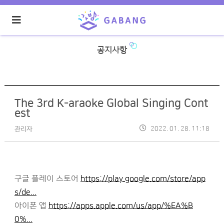
공지사항
The 3rd K-araoke Global Singing Cont
est
2022. 01. 28. 11:18
관리자
구글 플레이 스토어
https://play.google.com/store/app
s/de...
아이폰 앱
https://apps.apple.com/us/app/%EA%B
0%...