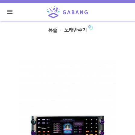
뮤즐 · 노래반주기