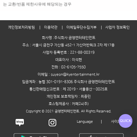
는 교환/반품 제한사유에 해당되는 경우
개인정보처리방침
이용약관
이메일무단수집거부
사업자 정보확인
회사명 :주식회사 금영엔터테인먼트
주소 : 서울시 금천구 가산동 452-1 가산어반워크 2차 제17층
사업자 등록번호 : 221-88-00319
대표이사 : 이석현
전화 : 02-6105-7550
이메일 : suyeon@kyentertainment.kr
입금계좌 : 농협 301-0191-8306 주식회사 금영엔터테인먼트
통신판매업신고번호 : 제 2019 - 서울용산 - 0025호
개인정보 보호책임자 : 최종민
호스팅제공사 : 카페24(주)
Copyright © 2021 금영엔터테인먼트. All Rights Reserved.
QUICK
Language
사이트맵