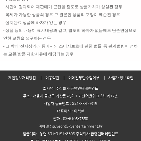
- 시간이 경과되어 재판매가 곤란할 정도로 상품가치가 상실된 경우
- 복제가 가능한 상품의 경우 그 원본인 상품의 포장이 훼손된 경우
- 설치완료 상품에 하자가 없는 경우
- 상품 등의 내용이 표시내용과 같고, 별도의 하자가 없음에도 단순변심으로
인한 교환을 요구하는 경우
- 그 밖의 '전자상거래 등에서의 소비자보호에 관한 법률' 등 관계법령이 정하
는 교환/반품 제한사유에 해당되는 경우
개인정보처리방침
이용약관
이메일무단수집거부
사업자 정보확인
회사명 :주식회사 금영엔터테인먼트
주소 : 서울시 금천구 가산동 452-1 가산어반워크 2차 제17층
사업자 등록번호 : 221-88-00319
대표이사 : 이석현
전화 : 02-6105-7550
이메일 : suyeon@kyentertainment.kr
입금계좌 : 농협 301-0191-8306 주식회사 금영엔터테인먼트