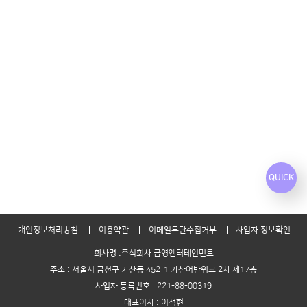
QUICK
개인정보처리방침
이용약관
이메일무단수집거부
사업자 정보확인
회사명 :주식회사 금영엔터테인먼트
주소 : 서울시 금천구 가산동 452-1 가산어반워크 2차 제17층
사업자 등록번호 : 221-88-00319
대표이사 : 이석현