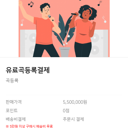
유료곡등록결제
곡등록
판매가격
5,500,000원
0점
포인트
배송비결제
주문시 결제
※ 5만원 이상 구매시 배송비 무료