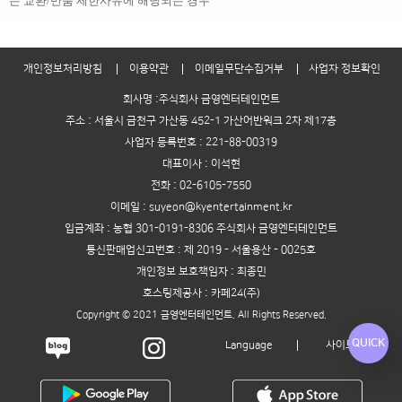
는 교환/반품 제한사유에 해당되는 경우
개인정보처리방침
이용약관
이메일무단수집거부
사업자 정보확인
회사명 :주식회사 금영엔터테인먼트
주소 : 서울시 금천구 가산동 452-1 가산어반워크 2차 제17층
사업자 등록번호 : 221-88-00319
대표이사 : 이석현
전화 : 02-6105-7550
이메일 : suyeon@kyentertainment.kr
입금계좌 : 농협 301-0191-8306 주식회사 금영엔터테인먼트
통신판매업신고번호 : 제 2019 - 서울용산 - 0025호
개인정보 보호책임자 : 최종민
호스팅제공사 : 카페24(주)
Copyright © 2021 금영엔터테인먼트. All Rights Reserved.
QUICK
Language
사이트맵