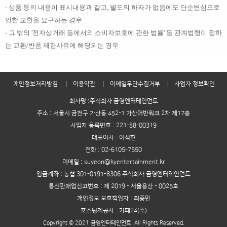
- 상품 등의 내용이 표시내용과 같고, 별도의 하자가 없음에도 단순변심으로
인한 교환을 요구하는 경우
- 그 밖의 '전자상거래 등에서의 소비자보호에 관한 법률' 등 관계법령이 정하
는 교환/반품 제한사유에 해당되는 경우
개인정보처리방침
이용약관
이메일무단수집거부
사업자 정보확인
회사명 :주식회사 금영엔터테인먼트
주소 : 서울시 금천구 가산동 452-1 가산어반워크 2차 제17층
사업자 등록번호 : 221-88-00319
대표이사 : 이석현
전화 : 02-6105-7550
이메일 : suyeon@kyentertainment.kr
입금계좌 : 농협 301-0191-8306 주식회사 금영엔터테인먼트
통신판매업신고번호 : 제 2019 - 서울용산 - 0025호
개인정보 보호책임자 : 최종민
호스팅제공사 : 카페24(주)
Copyright © 2021 금영엔터테인먼트. All Rights Reserved.