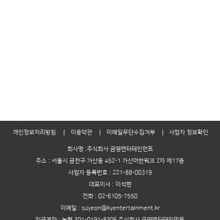
개인정보처리방침
이용약관
이메일무단수집거부
사업자 정보확인
회사명 :주식회사 금영엔터테인먼트
주소 : 서울시 금천구 가산동 452-1 가산어반워크 2차 제17층
사업자 등록번호 : 221-88-00319
대표이사 : 이석현
전화 : 02-6105-7550
이메일 : suyeon@kyentertainment.kr
입금계좌 : 농협 301-0191-8306 주식회사 금영엔터테인먼트