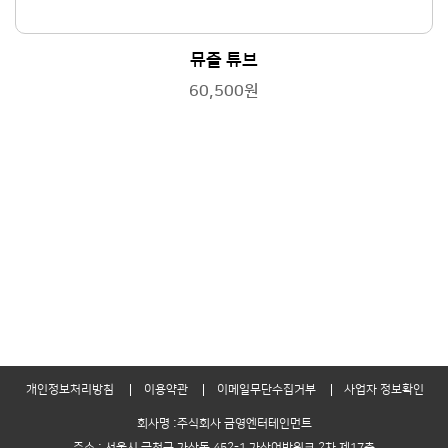
뮤즐 튜브
60,500원
개인정보처리방침
이용약관
이메일무단수집거부
사업자 정보확인
회사명 :주식회사 금영엔터테인먼트
주소 : 서울시 금천구 가산동 452-1 가산어반워크 2차 제17층